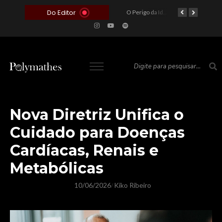
Do Editor
O Voto como Moeda: Clientelismo e o Analfabetismo Funcional Político no Brasil
A Roleta da Miséria: Quando a Devoção Cega Encontra o Link na Bio. A Queda do Brasileiro Pelas Mãos de Seus Influencers.
O Perigo da Ideologia Desenfreada na Justiça: Quando a Pauta Política Substitui a Pena Criminal
O Preço de um Escândalo: A Discrepância Entre o “Filme de Bolsonaro” e a Realidade do Cinema Mundial
Nova Diretriz Unifica o
Cuidado para Doenças
Cardíacas, Renais e
Metabólicas
10/06/2026
Kiko Ribeiro
/