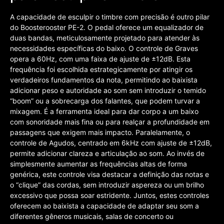
A capacidade de esculpir o timbre com precisão é outro pilar
do Boosterooster PE-2. O pedal oferece um equalizador de
duas bandas, meticulosamente projetado para atender às
necessidades específicas do baixo. O controle de Graves
opera a 60Hz, com uma faixa de ajuste de ±12dB. Esta
frequência foi escolhida estrategicamente por atingir os
verdadeiros fundamentos da nota, permitindo ao baixista
adicionar peso e autoridade ao som sem introduzir o temido
“boom” ou a sobrecarga dos falantes, que podem turvar a
mixagem. É a ferramenta ideal para dar corpo a um baixo
com sonoridade mais fina ou para realçar a profundidade em
passagens que exigem mais impacto. Paralelamente, o
controle de Agudos, centrado em 6kHz com ajuste de ±12dB,
permite adicionar clareza e articulação ao som. Ao invés de
simplesmente aumentar as frequências altas de forma
genérica, este controle visa destacar a definição das notas e
o “clique” das cordas, sem introduzir aspereza ou um brilho
excessivo que possa soar estridente. Juntos, estes controles
oferecem ao baixista a capacidade de adaptar seu som a
diferentes gêneros musicais, salas de concerto ou