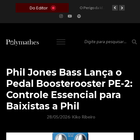
Do Editor
O Voto como Moeda: Clientelismo e o Analfabetismo Funcional Político no Brasil
A Roleta da Miséria: Quando a Devoção Cega Encontra o Link na Bio. A Queda do Brasileiro Pelas Mãos de Seus Influencers.
O Perigo da Ideologia Desenfreada na Justiça: Quando a Pauta Política Substitui a Pena Criminal
O Preço de um Escândalo: A Discrepância Entre o “Filme de Bolsonaro” e a Realidade do Cinema Mundial
Phil Jones Bass Lança o
Pedal Boosterooster PE-2:
Controle Essencial para
Baixistas a Phil
28/05/2026
Kiko Ribeiro
/