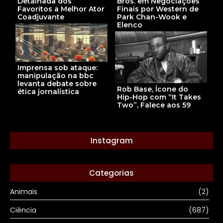
Detalhada dos
Bros. em Negociações
Favoritos a Melhor Ator
Finais por Western de
Coadjuvante
Park Chan-Wook e
Elenco
Imprensa sob ataque:
manipulação na bbc
levanta debate sobre
Rob Base, Ícone do
ética jornalística
Hip-Hop com “It Takes
Two”, Falece aos 59
Instagram
Categorias
Animais
(2)
Ciência
(687)