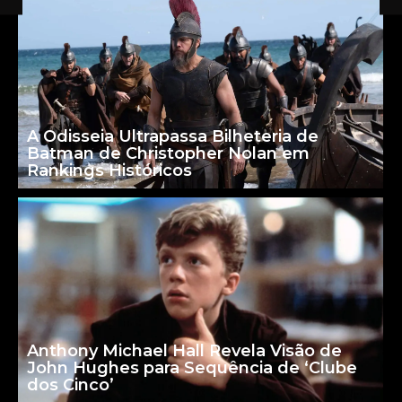
A Odisseia Ultrapassa Bilheteria de
Batman de Christopher Nolan em
Rankings Históricos
Anthony Michael Hall Revela Visão de
John Hughes para Sequência de ‘Clube
dos Cinco’