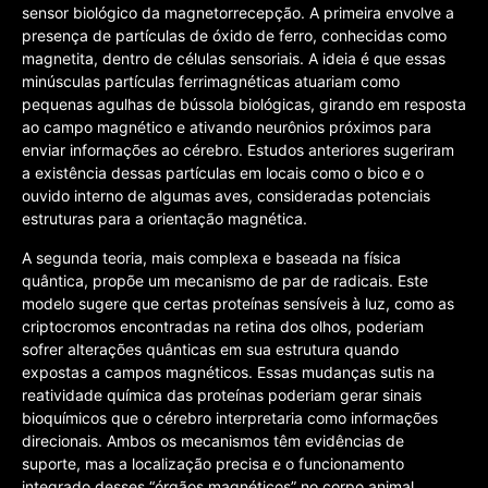
sensor biológico da magnetorrecepção. A primeira envolve a
presença de partículas de óxido de ferro, conhecidas como
magnetita, dentro de células sensoriais. A ideia é que essas
minúsculas partículas ferrimagnéticas atuariam como
pequenas agulhas de bússola biológicas, girando em resposta
ao campo magnético e ativando neurônios próximos para
enviar informações ao cérebro. Estudos anteriores sugeriram
a existência dessas partículas em locais como o bico e o
ouvido interno de algumas aves, consideradas potenciais
estruturas para a orientação magnética.
A segunda teoria, mais complexa e baseada na física
quântica, propõe um mecanismo de par de radicais. Este
modelo sugere que certas proteínas sensíveis à luz, como as
criptocromos encontradas na retina dos olhos, poderiam
sofrer alterações quânticas em sua estrutura quando
expostas a campos magnéticos. Essas mudanças sutis na
reatividade química das proteínas poderiam gerar sinais
bioquímicos que o cérebro interpretaria como informações
direcionais. Ambos os mecanismos têm evidências de
suporte, mas a localização precisa e o funcionamento
integrado desses “órgãos magnéticos” no corpo animal