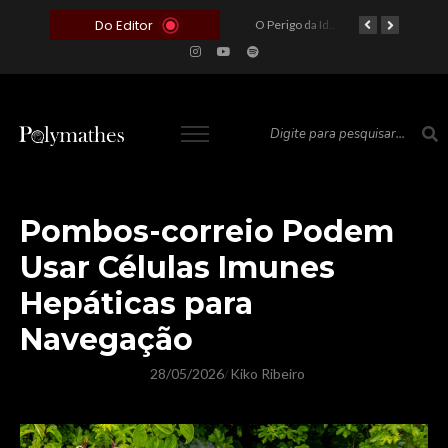
Do Editor
O Voto como Moeda: Clientelismo e o Analfabetismo Funcional Político no Brasil
A Roleta da Miséria: Quando a Devoção Cega Encontra o Link na Bio. A Queda do Brasileiro Pelas Mãos de Seus Influencers.
O Perigo da Ideologia Desenfreada na Justiça: Quando a Pauta Política Substitui a Pena Criminal
O Preço de um Escândalo: A Discrepância Entre o “Filme de Bolsonaro” e a Realidade do Cinema Mundial
Pombos-correio Podem
Usar Células Imunes
Hepáticas para
Navegação
28/05/2026
Kiko Ribeiro
/