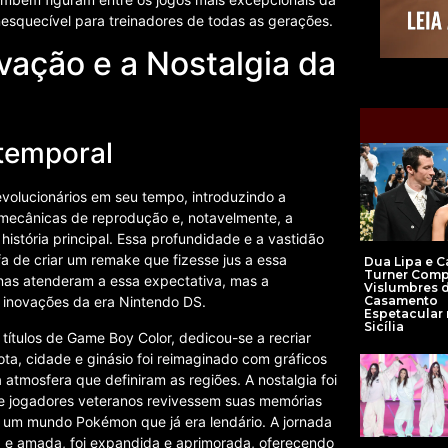
esquecível para treinadores de todas as gerações.
vação e a Nostalgia da
temporal
evolucionários em seu tempo, introduzindo a
, mecânicas de reprodução e, notavelmente, a
história principal. Essa profundidade e a vastidão
 de criar um remake que fizesse jus a essa
Dua Lipa e C
Turner Comp
nas atenderam a essa expectativa, mas a
Vislumbres 
Casamento
s inovações da era Nintendo DS.
Espetacular 
Sicília
títulos de Game Boy Color, dedicou-se a recriar
ta, cidade e ginásio foi reimaginado com gráficos
 atmosfera que definiram as regiões. A nostalgia foi
e jogadores veteranos revivessem suas memórias
um mundo Pokémon que já era lendário. A jornada
ca e amada, foi expandida e aprimorada, oferecendo