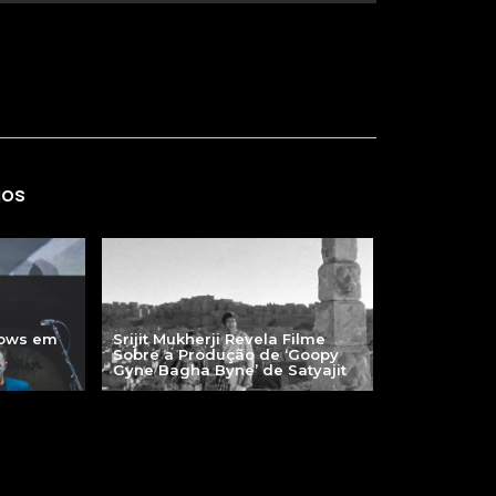
gos
hows em
Srijit Mukherji Revela Filme
Sobre a Produção de ‘Goopy
Gyne Bagha Byne’ de Satyajit