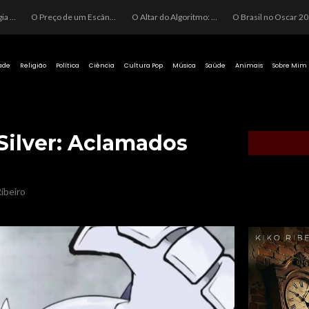
O Perigo da Ideologia Desenfreada na Justiça: Quando a Pauta Política Substitui a Pena Criminal
O Preço de um Escândalo: A Discrepância Entre o “Filme de Bolsonaro” e a Realidade do Cinema Mundial
O Altar do Algoritmo: A Carência Humana e a Fabricação de Heróis no Brasil
O Brasil no Os
ade
Religião
Política
Ciência
Cultura Pop
Música
Saúde
Animais
Sobre Mim
ilver: Aclamados
ibeiro