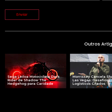
Outros Arti
Sega Leiloa Motocicleta Dark
Morrissey Cancela S
Rider de Shadow The
Las Vegas: Desafios
Hedgehog para Caridade
Logísticos Citados