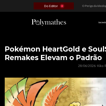
Do Editor
Além do Óbvio: A Estratégia por trás do Colapso de Teerã e a Miopia Brasileira
O Voto como Moeda: Clientelismo e o Analfabetismo Funcional Político no Brasil
A Roleta da Miséria: Quando a Devoção Cega Encontra o Link na Bio. A Queda do Brasileiro Pelas Mãos de Seus Influencers.
Socied
Pokémon HeartGold e SoulS
Remakes Elevam o Padrão
28/06/2026
Kiko R
/