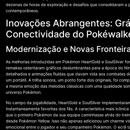
dezenas de horas de exploração e desafios que consolidaram a 
contemporâneos.
Inovações Abrangentes: Grá
Conectividade do Pokéwalk
Modernização e Novas Fronteira
As melhorias introduzidas em Pokémon HeartGold e SoulSilver fo
remakes ostentaram gráficos deslumbrantes para a época do Ni
detalhados e animações fluídas que davam vida aos combates de 
um portátil. A trilha sonora, um ponto forte dos originais, foi 
a mesma emoção das melodias clássicas com uma qualidade sonor
universo Pokémon.
No campo da jogabilidade, HeartGold e SoulSilver implementara
instantaneamente favoritas dos fãs. A característica mais icônica
que o primeiro Pokémon da sua equipe caminhasse atrás do trei
desde Pokémon Yellow. Isso não apenas adicionou um charme vi
emocional entre o jogador e seu companheiro Pokémon. O ecrã tát