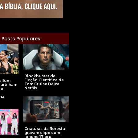
Posts Populares
Blockbuster de
Ficção Científica de
allum
Tom Cruise Deixa
artilham
Netflix
do
na
Criaturas da floresta
gravam clipe com
iphone 17 pro