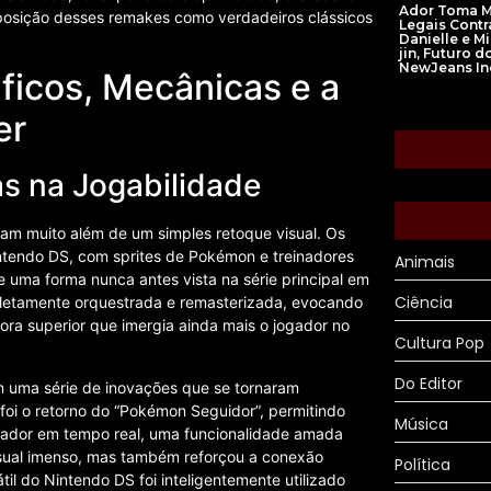
Ador Toma 
posição desses remakes como verdadeiros clássicos
Legais Contr
Danielle e M
jin, Futuro d
NewJeans In
ficos, Mecânicas e a
er
s na Jogabilidade
ram muito além de um simples retoque visual. Os
ntendo DS, com sprites de Pokémon e treinadores
Animais
uma forma nunca antes vista na série principal em
Ciência
completamente orquestrada e remasterizada, evocando
a superior que imergia ainda mais o jogador no
Cultura Pop
Do Editor
m uma série de inovações que se tornaram
 foi o retorno do “Pokémon Seguidor”, permitindo
Música
nador em tempo real, uma funcionalidade amada
sual imenso, mas também reforçou a conexão
Política
il do Nintendo DS foi inteligentemente utilizado