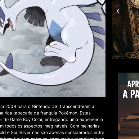
 em 2009 para o Nintendo DS, transcenderam a
a rica tapeçaria da franquia Pokémon. Estas
ver do Game Boy Color, entregando uma experiência
em todos os aspectos imagináveis. Com melhorias
ld e SoulSilver não são apenas considerados entre
também figuram entre os jogos mais excepcionais da