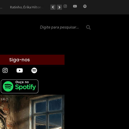
car 2026: Entre a Cota do Politicamente Correto e a Realidade das Telas
Ratinho, Érika Hilton e a Farsa Política: Quem Ganha com o Barulho no País de Bobson?
As controvérsias que marcam o cenário político e econômico nacional
O Silêncio das Páginas: O Retrato da Crise de Leitura no Brasil e o Abismo Intelectual
Siga-nos