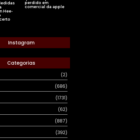
perdido em
Medidas
comercial da apple
a
in Hee-
o
certo
Instagram
Categorias
(2)
(686)
(1731)
(62)
(887)
(392)