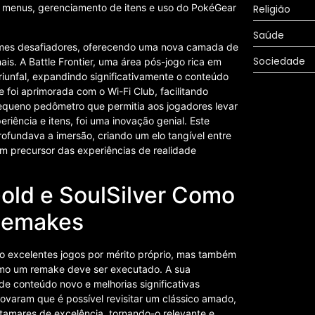
os menus, gerenciamento de itens e uso do PokéGear
Religião
Saúde
games desafiadores, oferecendo uma nova camada de
Sociedade
ais. A Battle Frontier, uma área pós-jogo rica em
riunfal, expandindo significativamente o conteúdo
foi aprimorada com o Wi-Fi Club, facilitando
pequeno pedômetro que permitia aos jogadores levar
ência e itens, foi uma inovação genial. Este
rofundava a imersão, criando um elo tangível entre
um precursor das experiências de realidade
Gold e SoulSilver Como
 Remakes
 excelentes jogos por mérito próprio, mas também
mo um remake deve ser executado. A sua
 de conteúdo novo e melhorias significativas
ovaram que é possível revisitar um clássico amado,
tamares de excelência, tornando-o relevante e