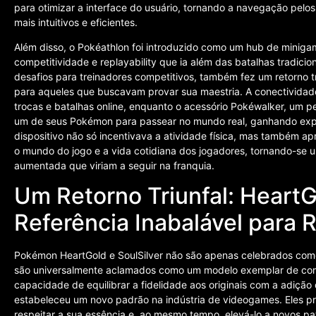
para otimizar a interface do usuário, tornando a navegação pel
mais intuitivos e eficientes.
Além disso, o Pokéathlon foi introduzido como um hub de mini
competitividade e replayability que ia além das batalhas tradicion
desafios para treinadores competitivos, também fez um retorno t
para aqueles que buscavam provar sua maestria. A conectividade 
trocas e batalhas online, enquanto o acessório Pokéwalker, um 
um de seus Pokémon para passear no mundo real, ganhando experi
dispositivo não só incentivava a atividade física, mas também ap
o mundo do jogo e a vida cotidiana dos jogadores, tornando-se 
aumentada que viriam a seguir na franquia.
Um Retorno Triunfal: Heart
Referência Inabalável para
Pokémon HeartGold e SoulSilver não são apenas celebrados como
são universalmente aclamados como um modelo exemplar de co
capacidade de equilibrar a fidelidade aos originais com a adição
estabeleceu um novo padrão na indústria de videogames. Eles pr
respeitar a sua essência e, ao mesmo tempo, elevá-lo a novos pa