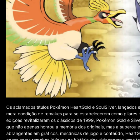
Os aclamados títulos Pokémon HeartGold e SoulSilver, lançados
mera condição de remakes para se estabelecerem como pilares n
edições revitalizaram os clássicos de 1999, Pokémon Gold e Sil
que não apenas honrou a memória dos originais, mas a superou 
abrangentes em gráficos, mecânicas de jogo e conteúdo, HeartGo
os melhores remakes já feitos na história dos videogames, mas 