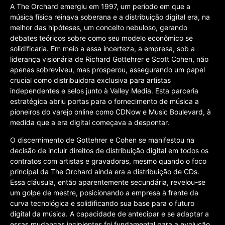
A The Orchard emergiu em 1997, um período em que a
música física reinava soberana e a distribuição digital era, na
melhor das hipóteses, um conceito nebuloso, gerando
debates teóricos sobre como seu modelo econômico se
solidificaria. Em meio a essa incerteza, a empresa, sob a
liderança visionária de Richard Gottehrer e Scott Cohen, não
apenas sobreviveu, mas prosperou, assegurando um papel
crucial como distribuidora exclusiva para artistas
independentes e selos junto à Valley Media. Esta parceria
estratégica abriu portas para o fornecimento de música a
pioneiros do varejo online como CDNow e Music Boulevard, à
medida que a era digital começava a despontar.
O discernimento de Gottehrer e Cohen se manifestou na
decisão de incluir direitos de distribuição digital em todos os
contratos com artistas e gravadoras, mesmo quando o foco
principal da The Orchard ainda era a distribuição de CDs.
Essa cláusula, então aparentemente secundária, revelou-se
um golpe de mestre, posicionando a empresa à frente da
curva tecnológica e solidificando sua base para o futuro
digital da música. A capacidade de antecipar e se adaptar a
essas mudanças incipientes foi fundamental para a evolução