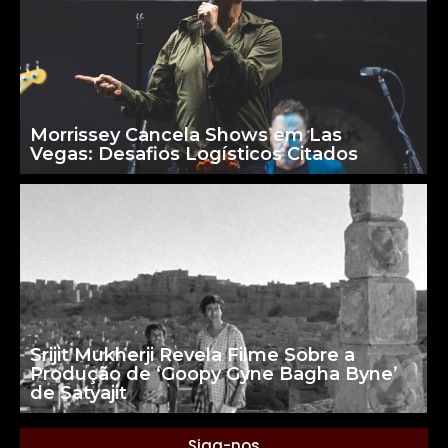
Morrissey Cancela Shows em Las
Vegas: Desafios Logísticos Citados
Srijit Mukherji Revela Filme Sobre a
Produção de ‘Goopy Gyne Bagha Byne’
de Satyajit
Siga-nos