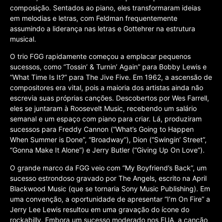
composição. Sentados ao piano, eles transformaram ideias
em melodias e letras, com Feldman frequentemente
assumindo a liderança nas letras e Gottehrer na estrutura
musical.
O trio FGG rapidamente começou a emplacar pequenos
sucessos, como “Tossin’ & Turnin’ Again” para Bobby Lewis e
“What Time Is It?” para The Jive Five. Em 1962, a ascensão de
compositores era vital, pois a maioria dos artistas ainda não
escrevia suas próprias canções. Descobertos por Wes Farrell,
eles se juntaram à Roosevelt Music, recebendo um salário
semanal e um espaço com piano para criar. Lá, produziram
sucessos para Freddy Cannon (“What’s Going to Happen
When Summer is Done”, “Broadway”), Dion (“Swingin’ Street”,
“Gonna Make It Alone”) e Jerry Butler (“Giving Up On Love”).
O grande marco da FGG veio com “My Boyfriend’s Back”, um
sucesso estrondoso gravado por The Angels, escrito na April
Blackwood Music (que se tornaria Sony Music Publishing). Em
uma convenção, a oportunidade de apresentar “I’m On Fire” a
Jerry Lee Lewis resultou em uma gravação do ícone do
rockabilly. Embora um sucesso moderado nos EUA, a canção