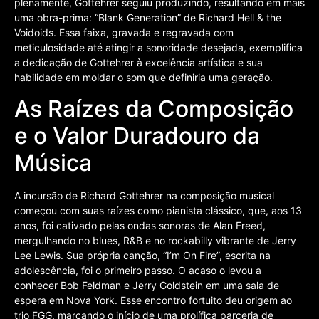
plenamente, Gottehrer seguiu produzindo, resultando em mais
uma obra-prima: “Blank Generation” de Richard Hell & the
Voidoids. Essa faixa, gravada e regravada com
meticulosidade até atingir a sonoridade desejada, exemplifica
a dedicação de Gottehrer à excelência artística e sua
habilidade em moldar o som que definiria uma geração.
As Raízes da Composição
e o Valor Duradouro da
Música
A incursão de Richard Gottehrer na composição musical
começou com suas raízes como pianista clássico, que, aos 13
anos, foi cativado pelas ondas sonoras de Alan Freed,
mergulhando no blues, R&B e no rockabilly vibrante de Jerry
Lee Lewis. Sua própria canção, “I’m On Fire”, escrita na
adolescência, foi o primeiro passo. O acaso o levou a
conhecer Bob Feldman e Jerry Goldstein em uma sala de
espera em Nova York. Esse encontro fortuito deu origem ao
trio FGG, marcando o início de uma prolífica parceria de