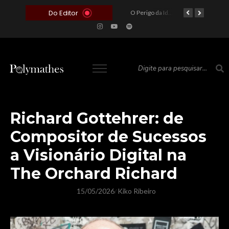
Do Editor
O Voto como Moeda: Clientelismo e o Analfabetismo Funcional Político no Brasil
A Roleta da Miséria: Quando a Devoção Cega Encontra o Link na Bio. A Queda do Brasileiro Pelas Mãos de Seus Influencers.
O Perigo da Ideologia Desenfreada na Justiça: Quando a Pauta Política Substitui a Pena Criminal
O Preço de um Escândalo: A Discrepância Entre o “Filme de Bolsonaro” e a Realidade do Cinema Mundial
Richard Gottehrer: de
Compositor de Sucessos
a Visionário Digital na
The Orchard Richard
15/05/2026
Kiko Ribeiro
/