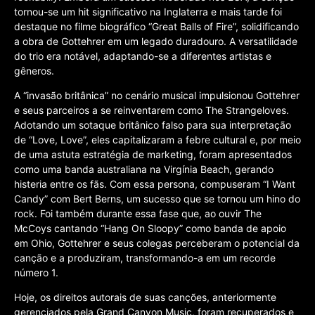
tornou-se um hit significativo na Inglaterra e mais tarde foi
destaque no filme biográfico “Great Balls of Fire”, solidificando
a obra de Gottehrer em um legado duradouro. A versatilidade
do trio era notável, adaptando-se a diferentes artistas e
gêneros.
A “invasão britânica” no cenário musical impulsionou Gottehrer
e seus parceiros a se reinventarem como The Strangeloves.
Adotando um sotaque britânico falso para sua interpretação
de “Love, Love”, eles capitalizaram a febre cultural e, por meio
de uma astuta estratégia de marketing, foram apresentados
como uma banda australiana na Virgínia Beach, gerando
histeria entre os fãs. Com essa persona, compuseram “I Want
Candy” com Bert Berns, um sucesso que se tornou um hino do
rock. Foi também durante essa fase que, ao ouvir The
McCoys cantando “Hang On Sloopy” como banda de apoio
em Ohio, Gottehrer e seus colegas perceberam o potencial da
canção e a produziram, transformando-a em um recorde
número 1.
Hoje, os direitos autorais de suas canções, anteriormente
gerenciados pela Grand Canyon Music, foram recuperados e