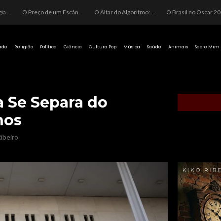
O Perigo da Ideologia Desenfreada na Justiça: Quando a Pauta Política Substitui a Pena Criminal
O Preço de um Escândalo: A Discrepância Entre o “Filme de Bolsonaro” e a Realidade do Cinema Mundial
O Altar do Algoritmo: A Carência Humana e a Fabricação de Heróis no Brasil
O Brasil no Os
ade
Religião
Política
Ciência
Cultura Pop
Música
Saúde
Animais
Sobre Mim
 Se Separa do
nos
ibeiro