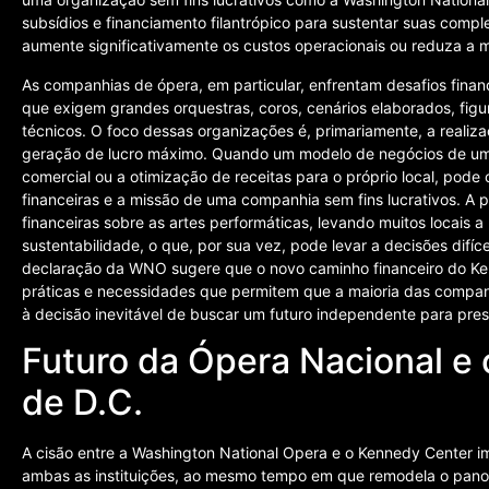
subsídios e financiamento filantrópico para sustentar suas com
aumente significativamente os custos operacionais ou reduza a m
As companhias de ópera, em particular, enfrentam desafios finan
que exigem grandes orquestras, coros, cenários elaborados, figu
técnicos. O foco dessas organizações é, primariamente, a realiza
geração de lucro máximo. Quando um modelo de negócios de um lo
comercial ou a otimização de receitas para o próprio local, pod
financeiras e a missão de uma companhia sem fins lucrativos. 
financeiras sobre as artes performáticas, levando muitos locais a
sustentabilidade, o que, por sua vez, pode levar a decisões difíc
declaração da WNO sugere que o novo caminho financeiro do K
práticas e necessidades que permitem que a maioria das companh
à decisão inevitável de buscar um futuro independente para preser
Futuro da Ópera Nacional e 
de D.C.
A cisão entre a Washington National Opera e o Kennedy Center i
ambas as instituições, ao mesmo tempo em que remodela o panor