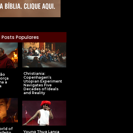
Posts Populares
Christiania:
são
Copenhagen’s
Força
Utopian Experiment
ma a
Navigates Five
a
Decades of Ideals
and Reality
orld of
Young Thug Lança
sfeito