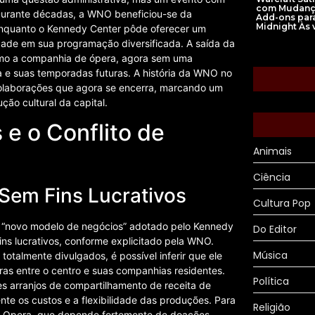
com Mudanç
 Durante décadas, a WNO beneficiou-se da
Add-ons par
Midnight Às 
, enquanto o Kennedy Center pôde oferecer um
dade em sua programação diversificada. A saída da
mo a companhia de ópera, agora sem uma
ça e suas temporadas futuras. A história da WNO no
colaborações que agora se encerra, marcando um
ção cultural da capital.
e o Conflito de
Animais
Ciência
Sem Fins Lucrativos
Cultura Pop
o “novo modelo de negócios” adotado pelo Kennedy
Do Editor
ns lucrativos, conforme explicitado pela WNO.
Música
otalmente divulgados, é possível inferir que ele
ras entre o centro e suas companhias residentes.
Política
tes arranjos de compartilhamento de receita de
ente os custos e a flexibilidade das produções. Para
Religião
al Opera, que depende fortemente de doações,