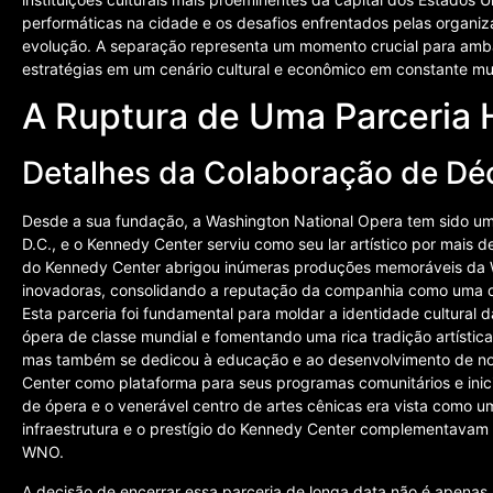
performáticas na cidade e os desafios enfrentados pelas organiz
evolução. A separação representa um momento crucial para ambas
estratégias em um cenário cultural e econômico em constante m
A Ruptura de Uma Parceria H
Detalhes da Colaboração de D
Desde a sua fundação, a Washington National Opera tem sido um p
D.C., e o Kennedy Center serviu como seu lar artístico por mais 
do Kennedy Center abrigou inúmeras produções memoráveis da W
inovadoras, consolidando a reputação da companhia como uma da
Esta parceria foi fundamental para moldar a identidade cultural 
ópera de classe mundial e fomentando uma rica tradição artísti
mas também se dedicou à educação e ao desenvolvimento de novo
Center como plataforma para seus programas comunitários e inic
de ópera e o venerável centro de artes cênicas era vista como u
infraestrutura e o prestígio do Kennedy Center complementavam a
WNO.
A decisão de encerrar essa parceria de longa data não é apena