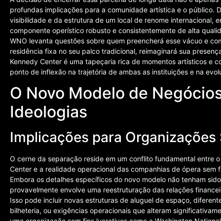
profundas implicações para a comunidade artística e o público.
visibilidade e da estrutura de um local de renome internacional
componente operístico robusto e consistentemente de alta quali
WNO levanta questões sobre quem preencherá esse vácuo e co
residência fixa no seu palco tradicional, reimaginará sua presen
Kennedy Center é uma tapeçaria rica de momentos artísticos e 
ponto de inflexão na trajetória de ambas as instituições e na evolu
O Novo Modelo de Negócios 
Ideologias
Implicações para Organizações 
O cerne da separação reside em um conflito fundamental entre 
Center e a realidade operacional das companhias de ópera sem fi
Embora os detalhes específicos do novo modelo não tenham sido t
provavelmente envolve uma reestruturação das relações financei
Isso pode incluir novas estruturas de aluguel de espaço, diferen
bilheteria, ou exigências operacionais que alteram significativam
uma organização sem fins lucrativos como a Washington Nation