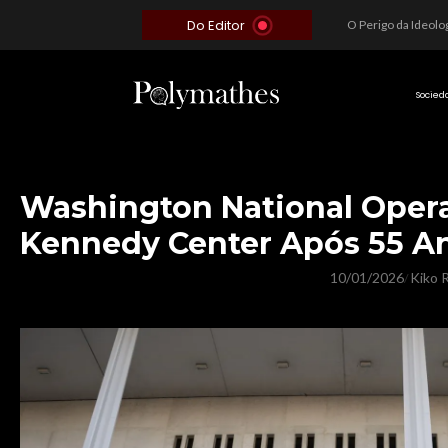
Do Editor
Além do Óbvio: A Estratégia por trás do Colapso de Teerã e a Miopia Brasileira
O Voto como Moeda: Clientelismo e o Analfabetismo Funcional Político no Brasil
A Roleta da Miséria: Quando a Devoção Cega Encontra o Link na Bio. A Queda do Brasileiro Pelas Mãos de Seus Influencers.
Socied
Washington National Opera
Kennedy Center Após 55 A
10/01/2026
Kiko R
/