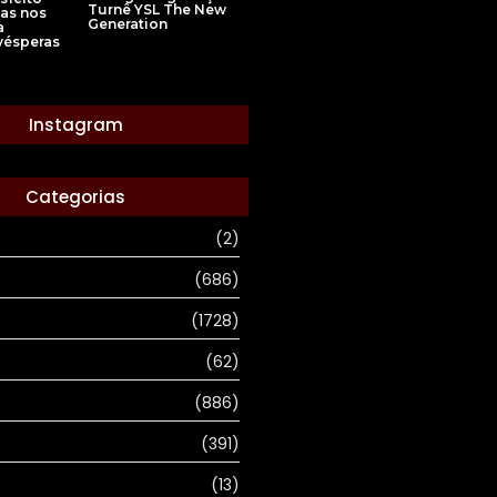
Turnê YSL The New
as nos
Generation
a
vésperas
Instagram
Categorias
(2)
(686)
(1728)
(62)
(886)
(391)
(13)