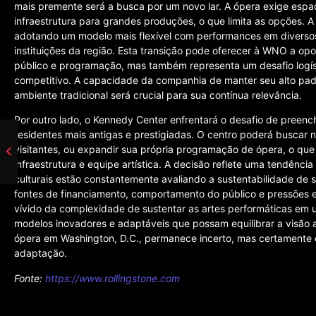
mais premente será a busca por um novo lar. A ópera exige espa
infraestrutura para grandes produções, o que limita as opções. A
adotando um modelo mais flexível com performances em diverso
instituições da região. Esta transição pode oferecer à WNO a op
público e programação, mas também representa um desafio logís
competitivo. A capacidade da companhia de manter seu alto padr
ambiente tradicional será crucial para sua contínua relevância.
Por outro lado, o Kennedy Center enfrentará o desafio de preen
residentes mais antigas e prestigiadas. O centro poderá buscar 
visitantes, ou expandir sua própria programação de ópera, o que 
infraestrutura e equipe artística. A decisão reflete uma tendência
culturais estão constantemente avaliando a sustentabilidade de
fontes de financiamento, comportamento do público e pressões
vívido da complexidade de sustentar as artes performáticas em
modelos inovadores e adaptáveis que possam equilibrar a visão ar
ópera em Washington, D.C., permanece incerto, mas certamente 
adaptação.
Fonte:
https://www.rollingstone.com