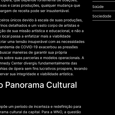
plexas e caras produções, qualquer mudança que
Saúde
argem de receita pode ser insustentável.
Sociedade
ceiros únicos devido à escala de suas produções,
rinos detalhados e um vasto corpo de artistas e
ção de sua missão artística e educacional, e não a
cal passa a enfatizar mais a viabilidade
e criar uma tensão insuperável com as necessidades
A pandemia de COVID-19 exacerbou as pressões
 buscar maneiras de garantir sua própria
eis sobre suas parcerias e modelos operacionais. A
ennedy Center divergiu fundamentalmente das
ias de ópera sem fins lucrativos prospere, levando
var sua integridade e viabilidade artística.
o Panorama Cultural
mpõe um período de incerteza e redefinição para
ama cultural da capital. Para a WNO, a questão