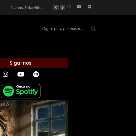
car 2026: Entre a Cota do Politicamente Correto e a Realidade das Telas
Ratinho, Érika Hilton e a Farsa Política: Quem Ganha com o Barulho no País de Bobson?
As controvérsias que marcam o cenário político e econômico nacional
O Silêncio das Páginas: O Retrato da Crise de Leitura no Brasil e o Abismo Intelectual
Siga-nos