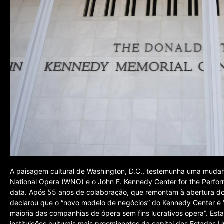
A paisagem cultural de Washington, D.C., testemunha uma muda
National Opera (WNO) e o John F. Kennedy Center for the Perfor
data. Após 55 anos de colaboração, que remontam à abertura do
declarou que o “novo modelo de negócios” do Kennedy Center é 
maioria das companhias de ópera sem fins lucrativos opera”. Es
instituições culturais mais proeminentes da capital dos Estados 