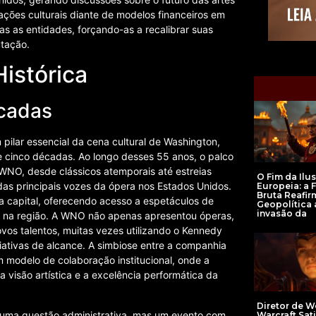
ações culturais diante de modelos financeiros em
 as entidades, forçando-as a recalibrar suas
utação.
istórica
écadas
ilar essencial da cena cultural de Washington,
de cinco décadas. Ao longo desses 55 anos, o palco
NO, desde clássicos atemporais até estreias
O Fim da Ilu
s principais vozes da ópera nos Estados Unidos.
Europeia: a 
Bruta Reafir
da capital, oferecendo acesso a espetáculos de
Geopolítica 
invasão da
ca na região. A WNO não apenas apresentou óperas,
s talentos, muitas vezes utilizando o Kennedy
iativas de alcance. A simbiose entre a companhia
m modelo de colaboração institucional, onde a
 visão artística e a excelência performática da
Diretor de W
s uma questão administrativa, mas um evento com
Warcraft Sati