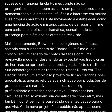
sucesso da franquia “Enola Holmes”, onde não só
protagonizou, mas também assumiu um papel de produtora,
demonstrando sua crescente influência e interesse em moldar
suas próprias narrativas. Este movimento a estabeleceu como
uma heroína de ação e mistério, capaz de carregar um filme
com carisma e habilidade dramática, consolidando sua
presença para além dos holofotes da televisão.
Mais recentemente, Brown explorou o gênero da fantasia
sombria com o lançamento de “Damsel”, um filme que a
colocou em um cenário de contos de fadas com uma
reviravolta moderna, desafiando as expectativas tradicionais
de heroínas ao apresentar uma protagonista forte e resiliente.
Sua colaboração com os renomados irmãos Russo em “The
Electric State”, um ambicioso projeto de ficção científica pós-
apocalíptica, apenas reforça sua inclinação por produções de
grande escala e narrativas complexas que exigem uma
profundidade dramática considerável. Essas escolhas
calculadas não só exibem sua versatilidade como atriz, mas
também constroem uma base sólida de antecipação para o
que virá. Cada novo projeto é percebido não apenas como
um entretenimento isolado, mas como uma peça fundamental