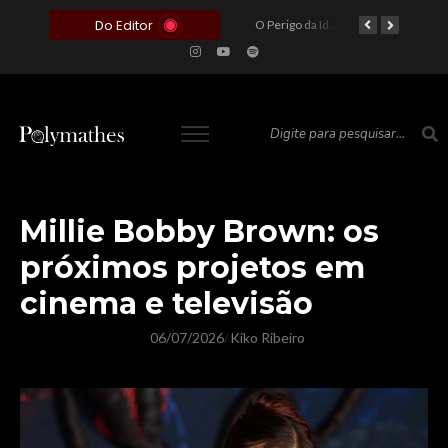
Do Editor
O Voto como Moeda: Clientelismo e o Analfabetismo Funcional Político no Brasil
A Roleta da Miséria: Quando a Devoção Cega Encontra o Link na Bio. A Queda do Brasileiro Pelas Mãos de Seus Influencers.
O Perigo da Ideologia Desenfreada na Justiça: Quando a Pauta Política Substitui a Pena Criminal
O Preço de um Escândalo: A Discrepância Entre o “Filme de Bolsonaro” e a Realidade do Cinema Mundial
Millie Bobby Brown: os
próximos projetos em
cinema e televisão
06/07/2026
Kiko Ribeiro
/