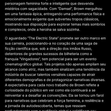
personagem feminina forte e inteligente que desvenda
mistérios com sagacidade. Com “Damsel”, Brown mergulhou
em uma fantasia épica, entregando uma performance física e
emocionalmente exigente que subverteu tropos clássicos,
mostrando sua disposição para explorar temas mais sombrios
e complexos, onde a heroína se salva sozinha.
O aguardado “The Electric State” promete ser outro marco em
sua carreira, posicionando-a no coração de uma saga de
ficção científica que, sob a direção dos irmãos Russo,
detentores de grandes sucessos de bilheteria como a
franquia “Vingadores”, tem potencial para ser um evento
cinematográfico global. Tais projetos não apenas ampliam seu
alcance como atriz, mas também sinalizam uma tendência da
indústria de buscar talentos versáteis capazes de atrair
diferentes demografias e de protagonizar narrativas diversas.
A expectativa para cada novo trabalho de Brown reflete a
curiosidade do público em ver como ela continuará a se
reinventar e a desafiar as convenções. Ela se tornou um farol
para narrativas que celebram a força feminina, a resiliência e
a jornada de autodescoberta, temas que ressoam
profundamente com a audiência global e solidificam seu